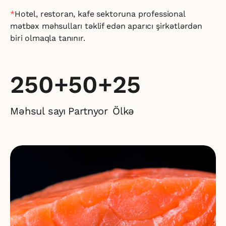
*
Hotel, restoran, kafe sektoruna professional
mətbəx
məhsulları təklif edən aparıcı şirkətlərdən
biri olmaqla tanınır.
250+
50+
25
Məhsul sayı
Partnyor
Ölkə