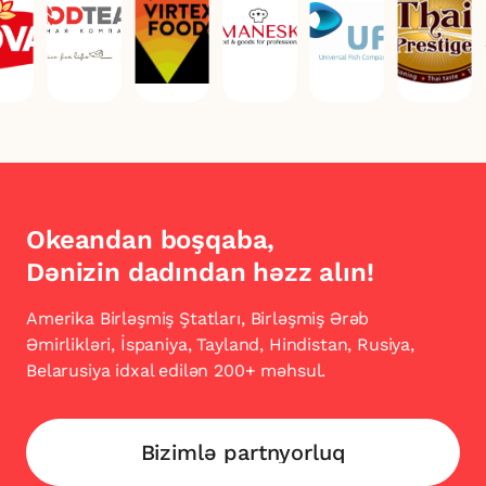
Okeandan boşqaba,
Dənizin dadından həzz alın!
Amerika Birləşmiş Ştatları, Birləşmiş Ərəb
Əmirlikləri,
İspaniya, Tayland, Hindistan, Rusiya,
Belarusiya idxal
edilən 200+ məhsul.
Bizimlə partnyorluq