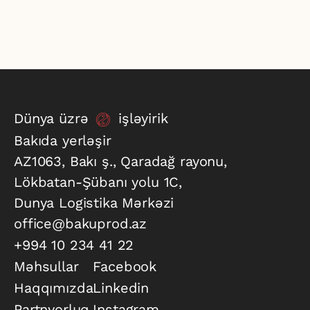
Dünya üzrə
işləyirik
Bakıda yerləşir
AZ1063, Bakı ş., Qaradağ rayonu,
Lökbatan-Şübanı yolu 1C,
Dunya Logistika Mərkəzi
office@bakuprod.az
+994 10 234 41 22
Məhsullar
Facebook
Haqqımızda
Linkedin
Partnyorluq
Instagram