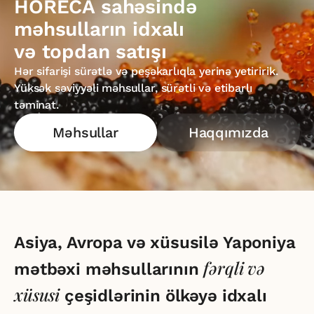
HORECA sahəsində
məhsulların idxalı
və topdan satışı
Hər sifarişi sürətlə və peşəkarlıqla yerinə yetiririk.
Yüksək səviyyəli məhsullar, sürətli və etibarlı
təminat.
Məhsullar
Haqqımızda
Asiya, Avropa və xüsusilə Yaponiya
fərqli və
mətbəxi məhsullarının
xüsusi
çeşidlərinin ölkəyə idxalı