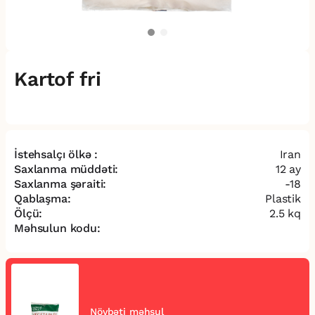
Kartof fri
İstehsalçı ölkə :
Iran
Saxlanma müddəti:
12 ay
Saxlanma şəraiti:
-18
Qablaşma:
Plastik
Ölçü:
2.5 kq
Məhsulun kodu:
Növbəti məhsul