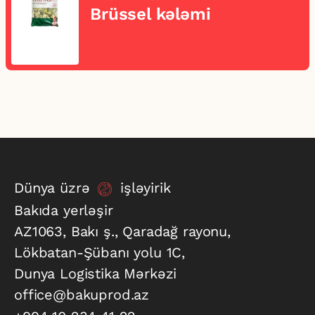
Brüssel kələmi
Dünya üzrə
işləyirik
Bakıda yerləşir
AZ1063, Bakı ş., Qaradağ rayonu,
Lökbatan-Şübanı yolu 1C,
Dunya Logistika Mərkəzi
office@bakuprod.az