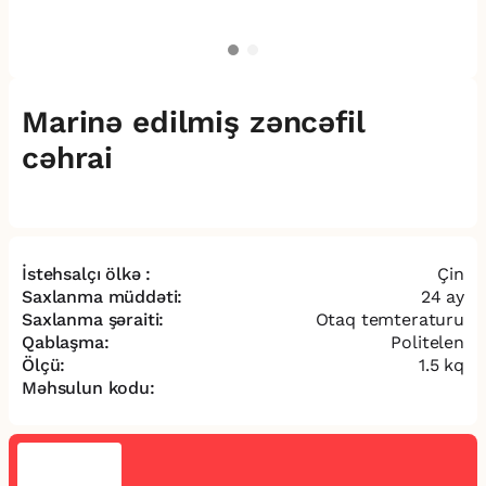
Marinə edilmiş zəncəfil
cəhrai
İstehsalçı ölkə :
Çin
Saxlanma müddəti:
24 ay
Saxlanma şəraiti:
Otaq temteraturu
Qablaşma:
Politelen
Ölçü:
1.5 kq
Məhsulun kodu: