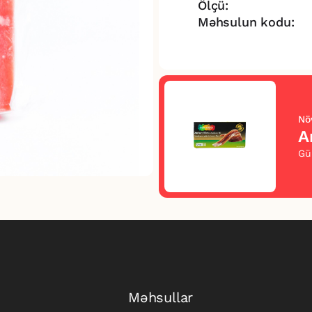
Ölçü:
Məhsulun kodu:
Nö
A
Gü
Məhsullar