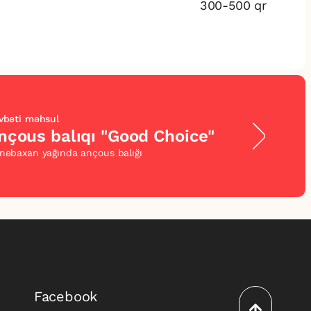
300-500 qr
vbəti məhsul
nçous balıqı "Good Choice"
nəbaxan yağında ançous balığı
Facebook