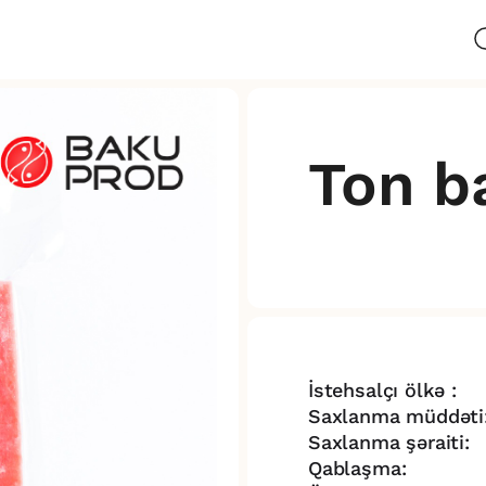
Ton ba
İstehsalçı ölkə :
Saxlanma müddəti
Saxlanma şəraiti:
Qablaşma: