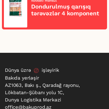
Növbəti məhsul
Dondurulmuş qarışıq
tərəvəzlər 4 komponent
Dünya üzrə
işləyirik
Bakıda yerləşir
AZ1063, Bakı ş., Qaradağ rayonu,
Lökbatan-Şübanı yolu 1C,
Dunya Logistika Mərkəzi
office@bakuprod.az