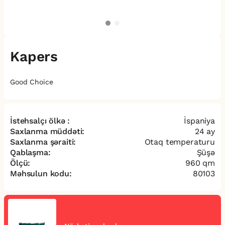
Kapers
Good Choice
İstehsalçı ölkə :
İspaniya
Saxlanma müddəti:
24 ay
Saxlanma şəraiti:
Otaq temperaturu
Qablaşma:
Şüşə
Ölçü:
960 qm
Məhsulun kodu:
80103