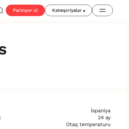
Partnyor ol
Kateqoriyalar
s
İspaniya
:
24 ay
Otaq temperaturu