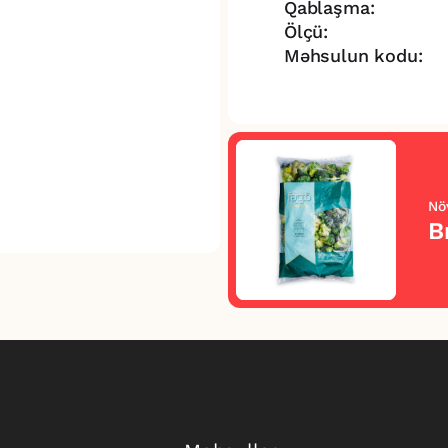
Qablaşma:
Ölçü:
Məhsulun kodu:
Nö
B