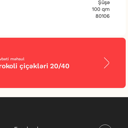
Şüşə
100 qm
80106
vbəti məhsul
rokoli çiçəkləri 20/40