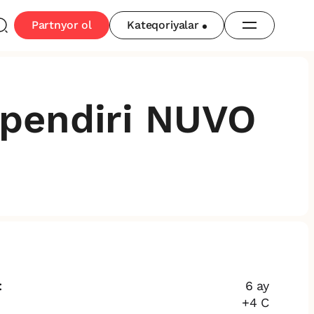
Partnyor ol
Kateqoriyalar
pendiri NUVO
:
6 ay
+4 C