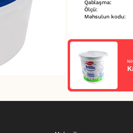
Qablaşma:
Ölçü:
Məhsulun kodu:
Nö
K