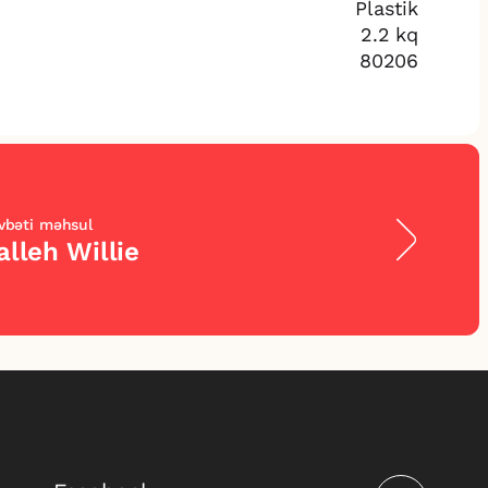
Plastik
2.2 kq
80206
vbəti məhsul
alleh Willie