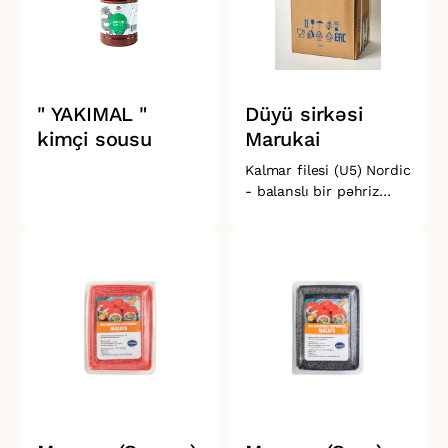
" YAKIMAL "
Düyü sirkəsi
kimçi sousu
Marukai
Kalmar filesi (U5) Nordic
- balanslı bir pəhriz
məhsuludur. Bir çox
Asiya yeməkləri
hazırlamaq üçün
uygundur. Təzə
dondurulmuş kalmar
filesi dəniz məhsullarını
sevənlərə ləzzətli
yeməklərlə
çeşidləməyinə imkan
verəcəkdir.