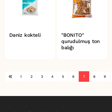
Dəniz kokteli
"BONITO"
qurudulmuş ton
balığı
1
2
3
4
5
6
7
8
9