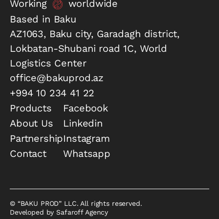
Working
worldwide
Based in Baku
AZ1063, Baku city, Garadagh district,
Lokbatan-Shubani road 1C, World
Logistics Center
office@bakuprod.az
+994 10 234 41 22
Products
Facebook
About Us
Linkedin
Partnership
Instagram
Contact
Whatsapp
© “BAKU PROD” LLC. All rights reserved.
Developed by Safaroff Agency