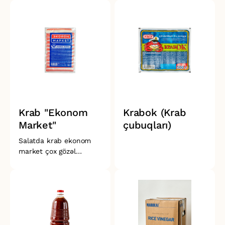
Krab "Ekonom
Krabok (Krab
Market"
çubuqları)
Salatda krab ekonom
market çox gözəl
görünür və ləzzətə görə
salata xüsusi bir gözəllik
gətirir, təravət və incəlik
verir.