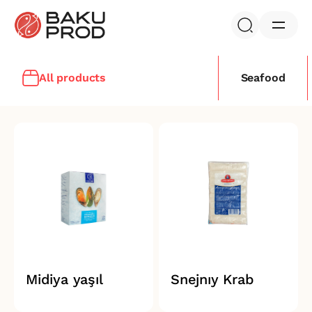
All products
Seafood
Midiya yaşıl
Snejnıy Krab