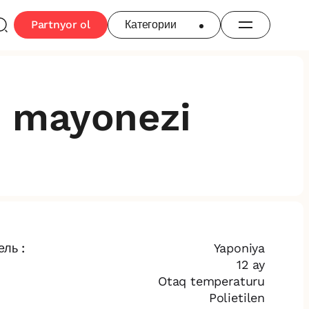
Partnyor ol
Категории
 mayonezi
ль :
Yaponiya
12 ay
Otaq temperaturu
Polietilen