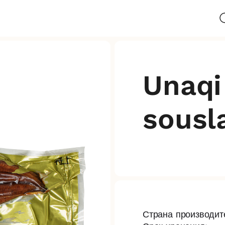
Unaqi
sousl
Страна производите