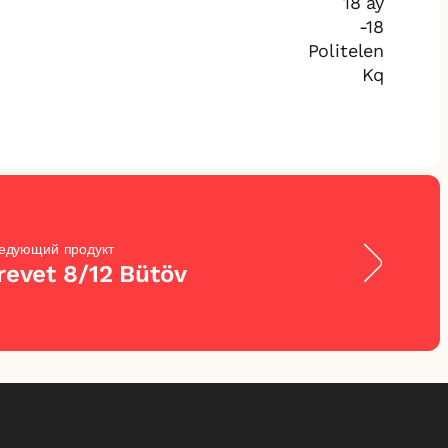
18 ay
-18
Politelen
Kq
едующий продукт
revet 8/12 Bütöv