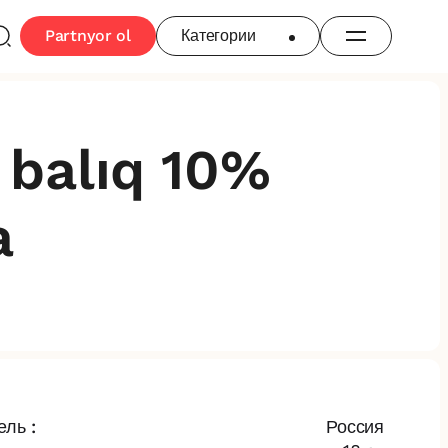
Partnyor ol
Категории
 balıq 10%
a
ль :
Россия